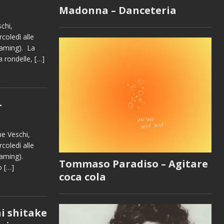
Madonna – Danceteria
chi,
oledì alle
eaming). La
 a rondelle,
[…]
–
ne Veschi,
oledì alle
reaming).
Tommaso Paradiso – Agitare
io
[…]
coca cola
hi shitake