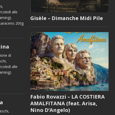
i,
oledì alle
Gisèle – Dimanche Midi Pile
reaming).
 saraceno 200g
cina
ione di
chi,
oledì alle
reaming).
Fabio Rovazzi – LA COSTIERA
na
AMALFITANA (feat. Arisa,
Nino D’Angelo)
eschi,