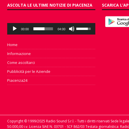
ASCOLTA LE ULTIME NOTIZIE DI PIACENZA
SCARICA L’AP
Audio
Usa
00:00
04:00
Player
i
tasti
freccia
Home
su/giù
Informazione
per
aumentare
Come ascoltarci
o
Pubblicità per le Aziende
diminuire
il
Piacenza24
volume.
Copyright © 1999/2025 Radio Sound S.r.l. - Tutti i diritti riservati Sede lega
50.000,00 i.v. Licenza SIAE N. 03701 - SCF 862/03 Testata giornalistica: Ra