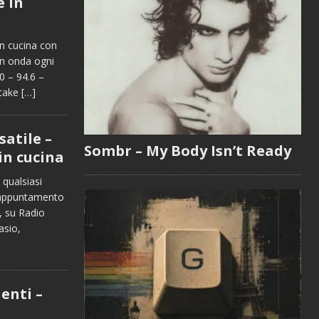
e in
in cucina con
n onda ogni
0 – 94.6 –
itake
[…]
atile –
Sombr – My Body Isn’t Ready
 in cucina
 qualsiasi
, appuntamento
, su Radio
asio,
enti –