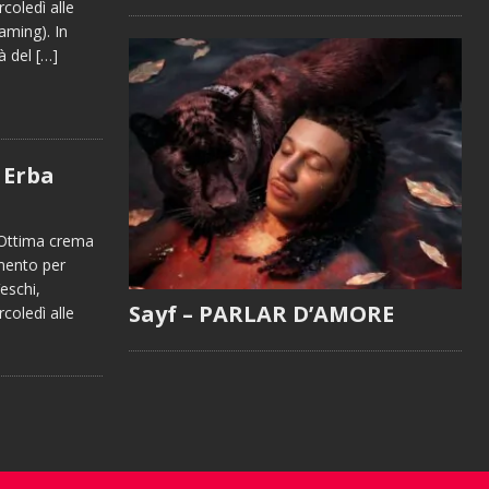
oledì alle
aming). In
tà del
[…]
 Erba
– Ottima crema
mento per
eschi,
Sayf – PARLAR D’AMORE
oledì alle