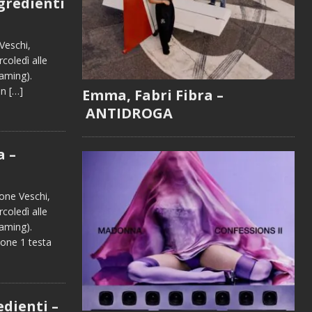
ngredienti
Veschi,
oledì alle
reaming).
un
[…]
Emma, Fabri Fibra –
ANTIDROGA
a –
one Veschi,
oledì alle
eaming).
sone 1 testa
edienti –