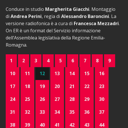
Conduce in studio
Margherita Giacchi
. Montaggio
di
Andrea Perini
, regia di
Alessandro Baroncini
. La
versione radiofonica è a cura di
Francesca Mezzadri
.
On ER è un format del Servizio informazione
dell’Assemblea legislativa della Regione Emilia-
Romagna.
1
2
3
4
5
6
7
8
9
10
11
12
13
14
15
16
17
18
19
20
21
22
23
24
25
26
27
28
29
30
31
32
33
34
35
36
37
38
39
40
41
42
43
44