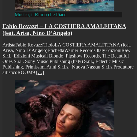
Musica, il Ritmo che Piace
Fabio Rovazzi – LA COSTIERA AMALFITANA
(feat. Arisa, Nino D’Angelo)
ArtistaFabio RovazziTitoloLA COSTIERA AMALFITANA (feat.
Arisa, Nino D’Angelo)EtichettaWarner Records ItalyEdizioniRaw
S.r.l., Edizioni Musicali Biondo, Pipshow Records, The Beautiful
Ones S.r.l., Sony Music Publishing (Italy) S.r.l., Eclectic Music
Publishing, Primissimi Anni S.r.l.s., Nuova Nassau S.r.l.s.Produttore
artisticoROOM9
[…]