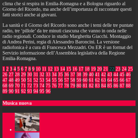
clima che si respira in Emilia-Romagna e a Bologna riguardo al
Giorno del Ricordo, ma anche dell’importanza di raccontare questi
fatti storici anche ai giovani.
La sanità e il Giorno del Ricordo sono anche i temi delle tre puntate
radio, tre ‘pillole’ da tre minuti ciascuna che vanno in onda nelle
radio regionali. Conduce in studio Margherita Giacchi. Montaggio
di Andrea Perini, regia di Alessandro Baroncini. La versione
radiofonica è a cura di Francesca Mezzadri. On ER è un format del
Servizio informazione dell’Assemblea legislativa della Regione
Emilia-Romagna.
1
2
3
4
5
6
7
8
9
10
11
12
13
14
15
16
17
18
19
20
21
22
23
24
25
26
27
28
29
30
31
32
33
34
35
36
37
38
39
40
41
42
43
44
45
46
47
48
49
50
51
52
53
54
55
56
57
58
59
60
61
62
63
64
65
66
67
68
69
70
71
72
73
74
75
76
77
78
79
80
81
82
83
84
85
86
87
88
89
90
91
92
93
94
95
96
Musica nuova