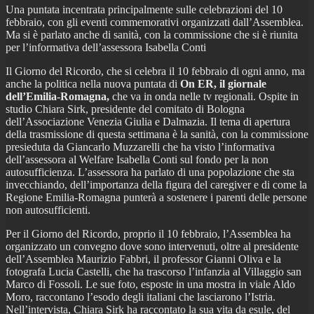
Una puntata incentrata principalmente sulle celebrazioni del 10
febbraio, con gli eventi commemorativi organizzati dall’Assemblea.
Ma si è parlato anche di sanità, con la commissione che si è riunita
per l’informativa dell’assessora Isabella Conti
Il Giorno del Ricordo, che si celebra il 10 febbraio di ogni anno, ma
anche la politica nella nuova puntata di
On ER, il giornale
dell’Emilia-Romagna,
che va in onda nelle tv regionali. Ospite in
studio Chiara Sirk, presidente del comitato di Bologna
dell’Associazione Venezia Giulia e Dalmazia. Il tema di apertura
della trasmissione di questa settimana è la sanità, con la commissione
presieduta da Giancarlo Muzzarelli che ha visto l’informativa
dell’assessora al Welfare Isabella Conti sul fondo per la non
autosufficienza. L’assessora ha parlato di una popolazione che sta
invecchiando, dell’importanza della figura del caregiver e di come la
Regione Emilia-Romagna punterà a sostenere i parenti delle persone
non autosufficienti.
Per il Giorno del Ricordo, proprio il 10 febbraio, l’Assemblea ha
organizzato un convegno dove sono intervenuti, oltre al presidente
dell’Assemblea Maurizio Fabbri, il professor Gianni Oliva e la
fotografa Lucia Castelli, che ha trascorso l’infanzia al Villaggio san
Marco di Fossoli. Le sue foto, esposte in una mostra in viale Aldo
Moro, raccontano l’esodo degli italiani che lasciarono l’Istria.
Nell’intervista, Chiara Sirk ha raccontato la sua vita da esule, del