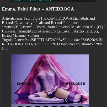
Emma, Fabri Fibra – ANTIDROGA
ArtistaEmma, Fabri FibraTitoloANTIDROGAEtichettaIsland
RecordsCasa discograficaIsland RecordsProduttore
artisticoZEFLicenza / DistribuzioneUniversal Music Italia srL. [IT] /
Universal (Island)AutoriAlessandro La Cava, Fabrizio Tarducci,
Emma Marrone, Stefano
TogniniGenerePopISRCITUM72600646Radio date26/06/2026 IN
ROTAZIONE SU RADIO SOUND Dopo aver collaborato a “IN
[…]