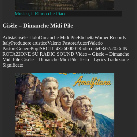
Musica, il Ritmo che Piace
Gisèle – Dimanche Midi Pile
ArtistaGisèleTitoloDimanche Midi PileEtichettaWarner Records
ItalyProduttore artisticoValerio PastoreAutoriValerio
PastoreGenerePopISRCITJ4Z2600001Radio date03/07/2026 IN
ROTAZIONE SU RADIO SOUND Video – Gisèle – Dimanche
Midi Pile Gisèle – Dimanche Midi Pile Testo – Lyrics Traduzione
Significato