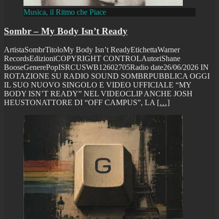
Musica, il Ritmo che Piace
Sombr – My Body Isn’t Ready
ArtistaSombrTitoloMy Body Isn’t ReadyEtichettaWarner
RecordsEdizioniCOPYRIGHT CONTROLAutoriShane
BooseGenerePopISRCUSWB12602705Radio date26/06/2026 IN
ROTAZIONE SU RADIO SOUND SOMBRPUBBLICA OGGI
IL SUO NUOVO SINGOLO E VIDEO UFFICIALE “MY
BODY ISN’T READY” NEL VIDEOCLIP ANCHE JOSH
HEUSTONATTORE DI “OFF CAMPUS”, LA
[…]