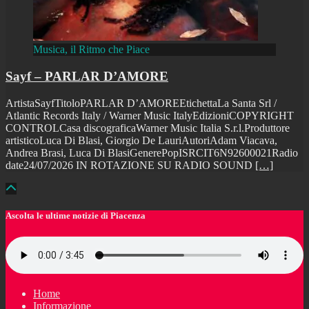
Musica, il Ritmo che Piace
Sayf – PARLAR D’AMORE
ArtistaSayfTitoloPARLAR D’AMOREEtichettaLa Santa Srl /
Atlantic Records Italy / Warner Music ItalyEdizioniCOPYRIGHT
CONTROLCasa discograficaWarner Music Italia S.r.l.Produttore
artisticoLuca Di Blasi, Giorgio De LauriAutoriAdam Viacava,
Andrea Brasi, Luca Di BlasiGenerePopISRCIT6N92600021Radio
date24/07/2026 IN ROTAZIONE SU RADIO SOUND
[…]
Ascolta le ultime notizie di Piacenza
Home
Informazione