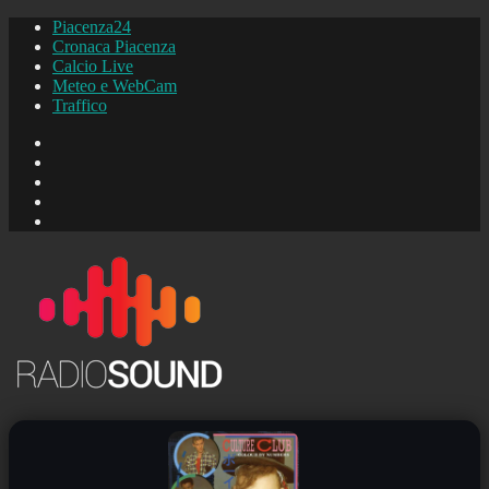
Piacenza24
Cronaca Piacenza
Calcio Live
Meteo e WebCam
Traffico
FB
Instagram
YouTube
FB
Piacenza24