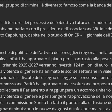
el gruppo di criminali è diventato famoso come la banda de
i di terrore, dei processi e dell’obiettivo futuro di rendere tut
 abbiamo parlato con il presidente dell’associazione Vittime d
to Capolungo, ospite nello studio di On ER – il giornale dell’
nche di politica e dell’attività dei consiglieri regionali nella 
ea, infatti, ha approvato il piano per il contrasto alla povert
triennio 2025-2027 verranno investiti 124 milioni di euro. Ino
lla violenza di genere ha animato le scorse settimane in vial
nazionale si discute del disegno di legge sul consenso libero e
commissione Parità ha approvato una risoluzione proposta 
sollecitare il Parlamento a raggiungere un accordo unitario 
la violenza di genere e per spingere l’approvazione della n
e, la commissione Sanità ha fatto il punto sulla diffusione de
na: diminuiscono le nuove diagnosi di infezione ma resta an