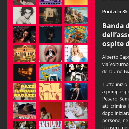
Puntata 35 
Banda d
dell’as
ospite 
Alberto Capo
via Volturno
della Uno B
Tutto iniziò
a pompa spian
Pesaro. Semb
atti crimin
dopo iniziar
persone, ne 
Uccisero per