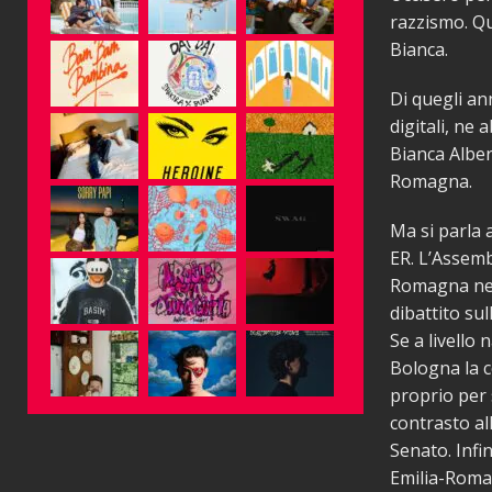
razzismo. Qu
Bianca.
Di quegli ann
digitali, ne
Bianca Alber
Romagna.
Ma si parla a
ER. L’Assembl
Romagna nel 
dibattito su
Se a livello 
Bologna la 
proprio per 
contrasto al
Senato. Infin
Emilia-Romag