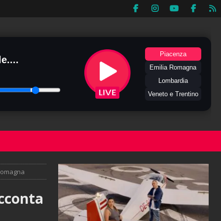
Piacenza
e....
Emilia Romagna
Lombardia
Veneto e Trentino
-Romagna
acconta