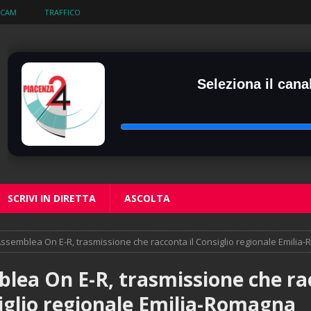
BCAM
TRAFFICO
Seleziona il canal
SCRIVI IN DIRETTA
ASCOLTA
ssemblea On E-R, trasmissione che racconta il Consiglio regionale Emilia
lea On E-R, trasmissione che r
siglio regionale Emilia-Romagna