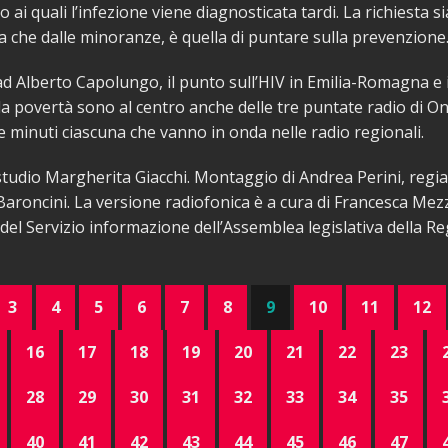
o ai quali l’infezione viene diagnosticata tardi. La richiesta s
che dalle minoranze, è quella di puntare sulla prevenzione
 ad Alberto Capolungo, il punto sull’HIV in Emilia-Romagna e i
la povertà sono al centro anche delle tre puntate radio di On
tre minuti ciascuna che vanno in onda nelle radio regionali.
tudio Margherita Giacchi. Montaggio di Andrea Perini, regia
aroncini. La versione radiofonica è a cura di Francesca Mez
del Servizio informazione dell’Assemblea legislativa della Re
3
4
5
6
7
8
9
10
11
12
16
17
18
19
20
21
22
23
28
29
30
31
32
33
34
35
40
41
42
43
44
45
46
47