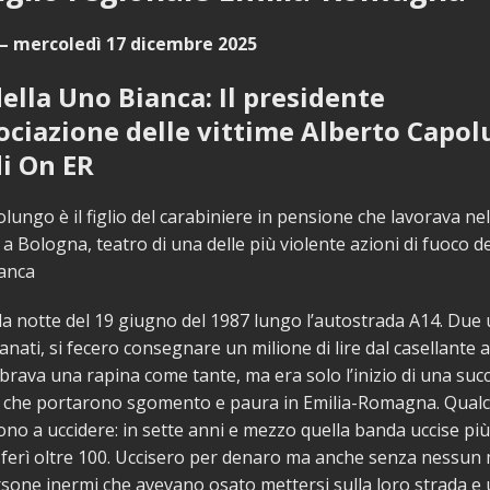
– mercoledì 17 dicembre 2025
ella Uno Bianca: Il presidente
sociazione delle vittime Alberto Capo
di On ER
lungo è il figlio del carabiniere in pensione che lavorava nel
 a Bologna, teatro di una delle più violente azioni di fuoco d
ianca
 la notte del 19 giugno del 1987 lungo l’autostrada A14. Due u
ati, si fecero consegnare un milione di lire dal casellante al
rava una rapina come tante, ma era solo l’inizio di una suc
ali che portarono sgomento e paura in Emilia-Romagna. Qua
ono a uccidere: in sette anni e mezzo quella banda uccise più
ferì oltre 100. Uccisero per denaro ma anche senza nessun 
sone inermi che avevano osato mettersi sulla loro strada e 