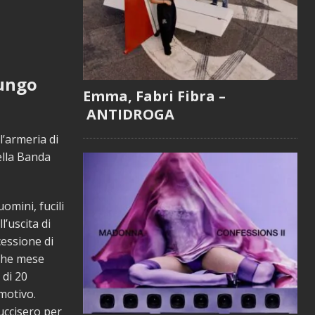
lungo
Emma, Fabri Fibra –
ANTIDROGA
l’armeria di
ella Banda
omini, fucili
l’uscita di
cessione di
lche mese
 di 20
motivo.
uccisero per