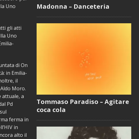
Madonna – Danceteria
lla Uno
ti gli atti
ella Uno
Emilia-
puntata di On
à: in Emilia-
ltre, il
e Aldo Moro.
 attuale, a
Tommaso Paradiso – Agitare
dal Pd
coca cola
sul
orma ferma in
ll’HIV in
cora alto il