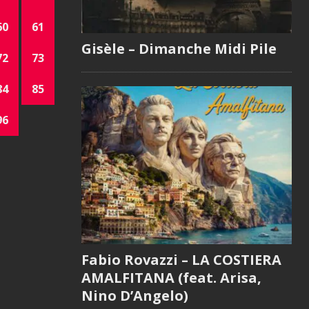
60
61
Gisèle – Dimanche Midi Pile
72
73
84
85
96
Fabio Rovazzi – LA COSTIERA
AMALFITANA (feat. Arisa,
Nino D’Angelo)