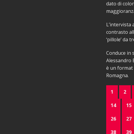
dato di color
maggioranza 
L’intervista
contrasto al
‘pillole’ da 
Conduce in s
Alessandro B
è un format 
Romagna.
1
2
14
15
26
27
38
39