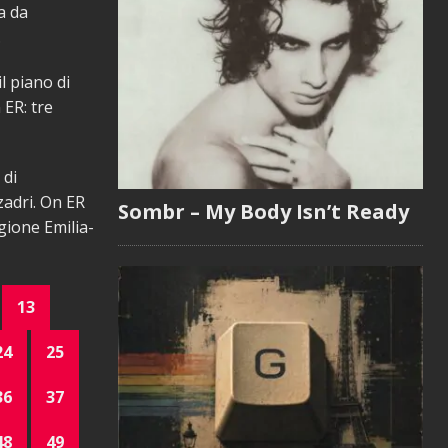
ia da
.
l piano di
 ER: tre
 di
zadri. On ER
Sombr – My Body Isn’t Ready
gione Emilia-
13
24
25
36
37
48
49