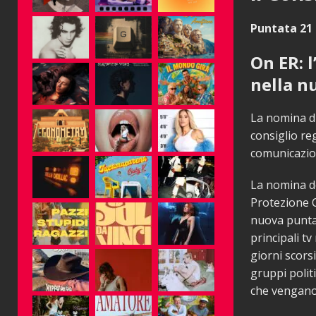
Puntata 21 
On ER: l
nella n
La nomina di
consiglio re
comunicazion
La nomina de
Protezione Ci
nuova punta
principali t
giorni scorsi
gruppi polit
che vengano p