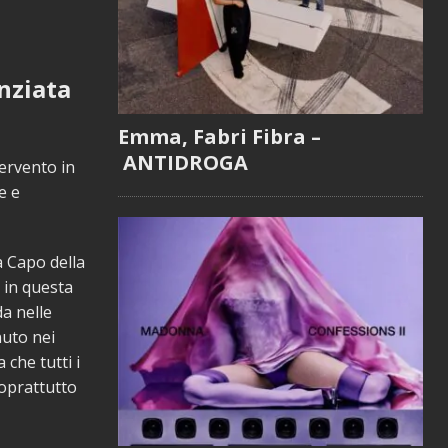
enziata
Emma, Fabri Fibra –
ANTIDROGA
tervento in
e e
à Capo della
a in questa
da nelle
nuto nei
 che tutti i
soprattutto