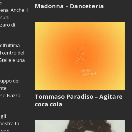
er
Madonna – Danceteria
ena. Anche il
lcuni
zaro di
ell’ultima
l centro del
telle e una
ruppo dei
ente
so Fiazza
Tommaso Paradiso – Agitare
coca cola
gli
 mostra fa
a von