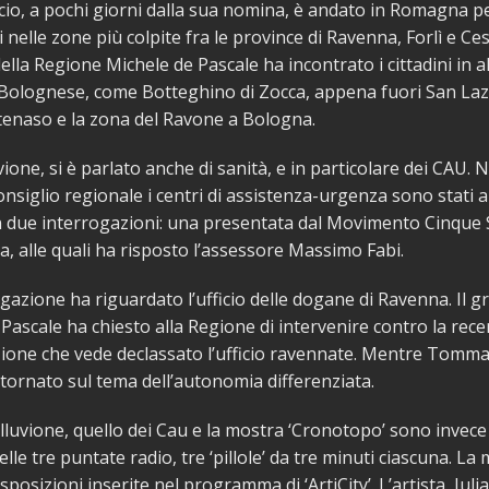
cio, a pochi giorni dalla sua nomina, è andato in Romagna p
 nelle zone più colpite fra le province di Ravenna, Forlì e Ces
ella Regione Michele de Pascale ha incontrato i cittadini in a
l Bolognese,
come Botteghino di Zocca, appena fuori San Laz
tenaso e la zona del Ravone a Bologna.
uvione, si è parlato anche di sanità, e in particolare dei CAU. N
onsiglio regionale i centri di assistenza-urgenza sono stati a
n due interrogazioni: una presentata dal Movimento Cinque S
ca, alle quali ha risposto l’assessore Massimo Fabi.
ogazione ha riguardato l’ufficio delle dogane di Ravenna. Il g
e Pascale ha chiesto alla Regione di intervenire contro la rec
ione che vede declassato l’ufficio ravennate. Mentre Tomma
 tornato sul tema dell’autonomia differenziata.
’alluvione, quello dei Cau e la mostra ‘Cronotopo’ sono invece 
le tre puntate radio, tre ‘pillole’ da tre minuti ciascuna. La
sposizioni inserite nel programma di ‘ArtiCity’. L’artista, Juli