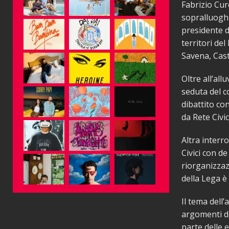
Fabrizio Cur
sopralluoghi
presidente d
territori de
Savena, Cas
Oltre all’all
seduta del c
dibattito co
da Rete Civi
Altra interr
Civici con d
riorganizzaz
della Lega è
Il tema dell
argomenti del
parte delle e