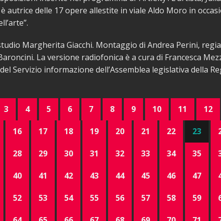
è autrice delle 17 opere allestite in viale Aldo Moro in occas
l’arte”.
tudio Margherita Giacchi. Montaggio di Andrea Perini, regia
aroncini. La versione radiofonica è a cura di Francesca Mez
del Servizio informazione dell’Assemblea legislativa della Re
3
4
5
6
7
8
9
10
11
12
16
17
18
19
20
21
22
23
28
29
30
31
32
33
34
35
40
41
42
43
44
45
46
47
52
53
54
55
56
57
58
59
64
65
66
67
68
69
70
71