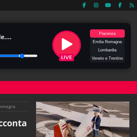
Piacenza
e....
Emilia Romagna
Lombardia
Veneto e Trentino
-Romagna
acconta