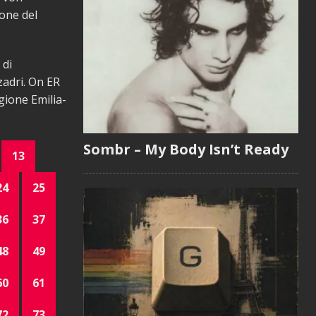
ione del
 di
zadri. On ER
gione Emilia-
Sombr – My Body Isn’t Ready
13
24
25
36
37
48
49
60
61
72
73