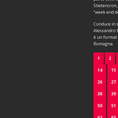
Stietencron, 
“week end del
Conduce in s
Alessandro B
è un format 
Romagna.
1
2
14
15
26
27
38
39
50
51
62
63