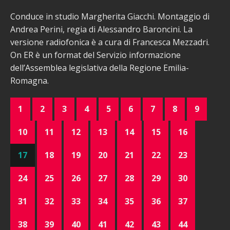
Conduce in studio Margherita Giacchi. Montaggio di
Andrea Perini, regia di Alessandro Baroncini. La
versione radiofonica è a cura di Francesca Mezzadri.
On ER è un format del Servizio informazione
dell’Assemblea legislativa della Regione Emilia-
Romagna.
1
2
3
4
5
6
7
8
9
10
11
12
13
14
15
16
17
18
19
20
21
22
23
24
25
26
27
28
29
30
31
32
33
34
35
36
37
38
39
40
41
42
43
44