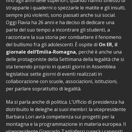
fino agli anni delle superiori, quando hanno smesso di
strapparle i quaderni o spezzarle le matite e gli insulti,
sempre più violenti, sono passati anche sui social.
Oggi Flavia ha 26 anni e ha deciso di dedicare una
parte del suo tempo a incontrare gli studenti, a
raccontare la sua storia per combattere il fenomeno
del bullismo fra gli adolescenti. È ospite di
On ER, il
giornale dell’Emilia-Romagna,
perché è anche una
delle protagoniste della Settimana della legalità che si
sta tenendo proprio in questi giorni in Assemblea
legislativa: sette giorni di eventi realizzati in
collaborazione con scuole, associazioni, istituzioni,
per parlare soprattutto di legalità.
Ma si parla anche di politica. L’Ufficio di presidenza ha
distribuito le deleghe ai suoi membri: la vicepresidente
Barbara Lori avrà competenza sui progetti per la
montagna e la programmazione in materia europea. Il
vicepresidente Giancarlo Tagliaferri curerà i rapporti