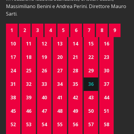
Massimiliano Benini e Andrea Perini. Direttore Mauro
Sarti.
1
2
3
4
5
6
7
8
9
10
11
12
13
14
15
16
17
18
19
20
21
22
23
24
25
26
27
28
29
30
31
32
33
34
35
36
37
38
39
40
41
42
43
44
45
46
47
48
49
50
51
52
53
54
55
56
57
58