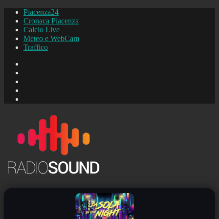
Piacenza24
Cronaca Piacenza
Calcio Live
Meteo e WebCam
Traffico
FB
Instagram
YouTube
FB
Piacenza24