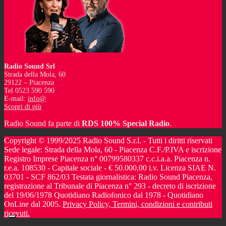
Radio Sound Srl
Strada della Mola, 60
29122 – Piacenza
Tel 0523 590 590
E-mail:
info@
Scopri di più
Radio Sound fa parte di
RDS 100% Special Radio
.
Copyright © 1999/2025 Radio Sound S.r.l. - Tutti i diritti riservati
Sede legale: Strada della Mola, 60 - Piacenza C.F./P.IVA e iscrizione
Registro Imprese Piacenza n° 00799580337 c.c.i.a.a. Piacenza n.
r.e.a. 108530 - Capitale sociale - € 50.000,00 i.v. Licenza SIAE N.
03701 - SCF 862/03 Testata giornalistica: Radio Sound Piacenza,
registrazione al Tribunale di Piacenza n° 293 - decreto di iscrizione
del 19/06/1978 Quotidiano Radiofonico dal 1978 - Quotidiano
OnLine dal 2005.
Privacy Policy, Termini, condizioni e contributi
ricevuti.