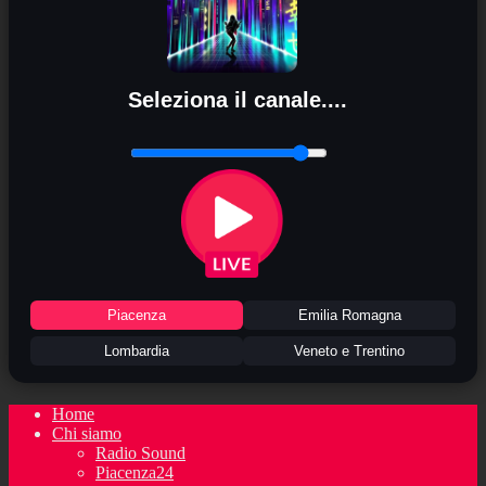
Seleziona il canale....
Piacenza
Emilia Romagna
Lombardia
Veneto e Trentino
Home
Chi siamo
Radio Sound
Piacenza24