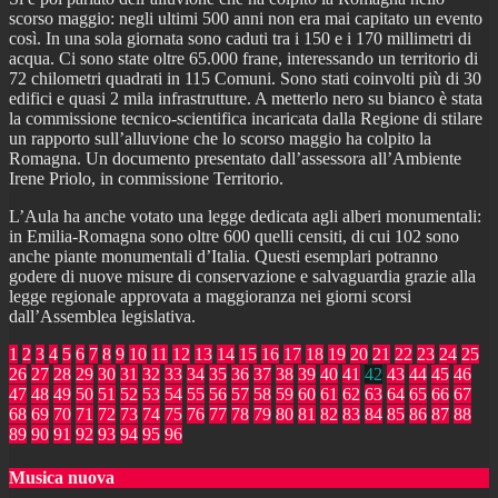
scorso maggio: negli ultimi 500 anni non era mai capitato un evento
così. In una sola giornata sono caduti tra i 150 e i 170 millimetri di
acqua. Ci sono state oltre 65.000 frane, interessando un territorio di
72 chilometri quadrati in 115 Comuni. Sono stati coinvolti più di 30
edifici e quasi 2 mila infrastrutture. A metterlo nero su bianco è stata
la commissione tecnico-scientifica incaricata dalla Regione di stilare
un rapporto sull’alluvione che lo scorso maggio ha colpito la
Romagna. Un documento presentato dall’assessora all’Ambiente
Irene Priolo, in commissione Territorio.
L’Aula ha anche votato una legge dedicata agli alberi monumentali:
in Emilia-Romagna sono oltre 600 quelli censiti, di cui 102 sono
anche piante monumentali d’Italia. Questi esemplari potranno
godere di nuove misure di conservazione e salvaguardia grazie alla
legge regionale approvata a maggioranza nei giorni scorsi
dall’Assemblea legislativa.
1
2
3
4
5
6
7
8
9
10
11
12
13
14
15
16
17
18
19
20
21
22
23
24
25
26
27
28
29
30
31
32
33
34
35
36
37
38
39
40
41
42
43
44
45
46
47
48
49
50
51
52
53
54
55
56
57
58
59
60
61
62
63
64
65
66
67
68
69
70
71
72
73
74
75
76
77
78
79
80
81
82
83
84
85
86
87
88
89
90
91
92
93
94
95
96
Musica nuova