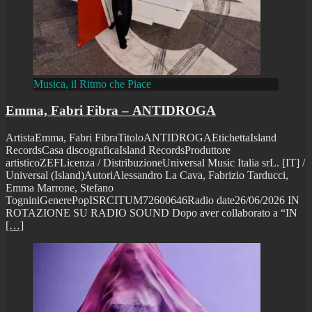
Musica, il Ritmo che Piace
Emma, Fabri Fibra – ANTIDROGA
ArtistaEmma, Fabri FibraTitoloANTIDROGAEtichettaIsland
RecordsCasa discograficaIsland RecordsProduttore
artisticoZEFLicenza / DistribuzioneUniversal Music Italia srL. [IT] /
Universal (Island)AutoriAlessandro La Cava, Fabrizio Tarducci,
Emma Marrone, Stefano
TogniniGenerePopISRCITUM72600646Radio date26/06/2026 IN
ROTAZIONE SU RADIO SOUND Dopo aver collaborato a “IN
[…]