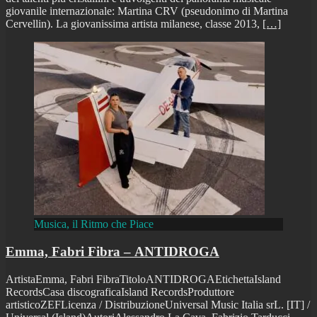
giovanile internazionale: Martina CRV (pseudonimo di Martina
Cervellin). La giovanissima artista milanese, classe 2013,
[…]
Musica, il Ritmo che Piace
Emma, Fabri Fibra – ANTIDROGA
ArtistaEmma, Fabri FibraTitoloANTIDROGAEtichettaIsland
RecordsCasa discograficaIsland RecordsProduttore
artisticoZEFLicenza / DistribuzioneUniversal Music Italia srL. [IT] /