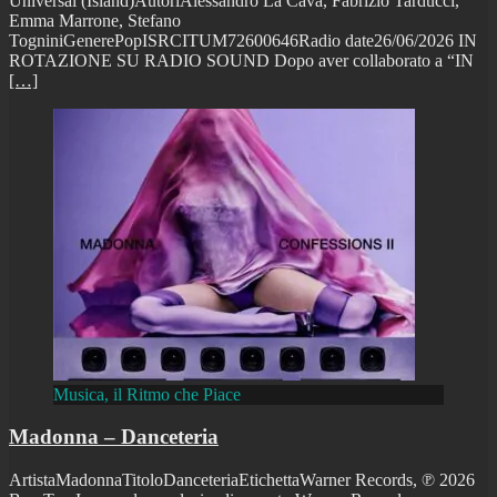
Universal (Island)AutoriAlessandro La Cava, Fabrizio Tarducci,
Emma Marrone, Stefano
TogniniGenerePopISRCITUM72600646Radio date26/06/2026 IN
ROTAZIONE SU RADIO SOUND Dopo aver collaborato a “IN
[…]
Musica, il Ritmo che Piace
Madonna – Danceteria
ArtistaMadonnaTitoloDanceteriaEtichettaWarner Records, ℗ 2026