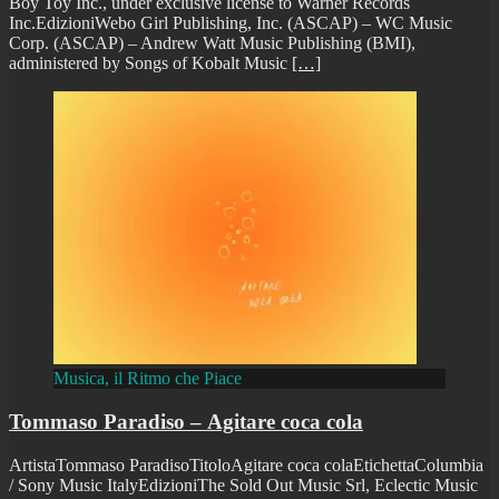
Boy Toy Inc., under exclusive license to Warner Records
Inc.EdizioniWebo Girl Publishing, Inc. (ASCAP) – WC Music
Corp. (ASCAP) – Andrew Watt Music Publishing (BMI),
administered by Songs of Kobalt Music
[…]
Musica, il Ritmo che Piace
Tommaso Paradiso – Agitare coca cola
ArtistaTommaso ParadisoTitoloAgitare coca colaEtichettaColumbia
/ Sony Music ItalyEdizioniThe Sold Out Music Srl, Eclectic Music