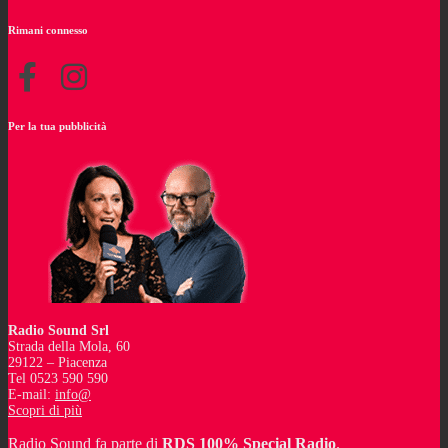
Rimani connesso
Per la tua pubblicità
Radio Sound Srl
Strada della Mola, 60
29122 – Piacenza
Tel 0523 590 590
E-mail:
info@
Scopri di più
Radio Sound fa parte di
RDS 100% Special Radio
.