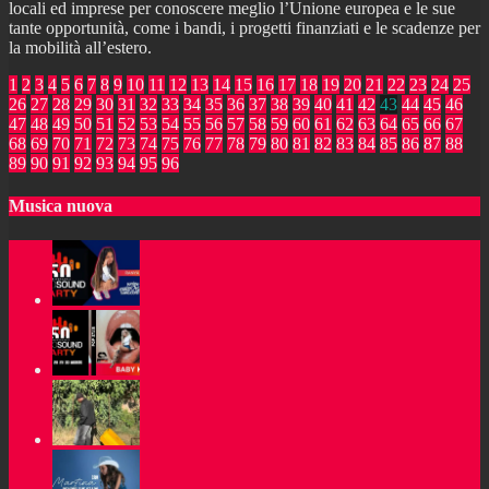
locali ed imprese per conoscere meglio l’Unione europea e le sue
tante opportunità, come i bandi, i progetti finanziati e le scadenze per
la mobilità all’estero.
1
2
3
4
5
6
7
8
9
10
11
12
13
14
15
16
17
18
19
20
21
22
23
24
25
26
27
28
29
30
31
32
33
34
35
36
37
38
39
40
41
42
43
44
45
46
47
48
49
50
51
52
53
54
55
56
57
58
59
60
61
62
63
64
65
66
67
68
69
70
71
72
73
74
75
76
77
78
79
80
81
82
83
84
85
86
87
88
89
90
91
92
93
94
95
96
Musica nuova