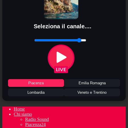
Seleziona il canale....
Piacenza
Emilia Romagna
Lombardia
Veneto e Trentino
Home
Chi siamo
Radio Sound
Piacenza24