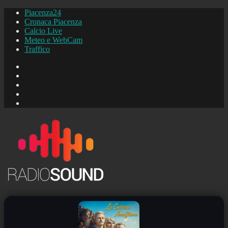
Piacenza24
Cronaca Piacenza
Calcio Live
Meteo e WebCam
Traffico
FB
Instagram
YouTube
FB
Piacenza24