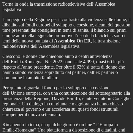
Torna in onda la trasmissione radiotelevisiva dell’Assemblea
legislativa
L’impegno della Regione per il contrasto alla violenza sulle donne, il
dibattito sui fondi europei di sviluppo e coesione, alcuni dei question
time presentati dai consiglieri in tema di sanità, il bilancio sui primi
cinque anni della legge che promuove l’uso della bicicletta: sono i
temi della nuova puntata di
Assemblea On ER
, la trasmissione
radiotelevisiva dell’Assemblea legislativa.
Crescono le donne che chiedono aiuto a centri antiviolenza
dell’Emilia-Romagna. Nel 2022 sono state 4.990, quasi 60 in più
rispetto all’anno precedente. Per oltre il 63% si tratta di donne che
hanno subito violenza soprattutto dal partner, dall’ex partner o
comunque in ambito familiare.
Per quanto riguarda il fondo per lo sviluppo e la coesione
dell’Unione europea, con una comunicazione del sottosegretario alla
presidenza della Regione, Davide Baruffi, è intervenuto in Consiglio
regionale. Un dialogo in cui giunta e maggioranza hanno chiesto
chiarezza al governo e un’accelerata sui questi fondi strutturali
europei per il nuovo settennato.
Rimanendo in tema, da qualche giorno è on line “L’Europa in
Emilia-Romagna” Una piattaforma a disposizione di cittadini, enti