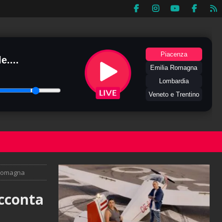
Piacenza
e....
Emilia Romagna
Lombardia
Veneto e Trentino
-Romagna
acconta