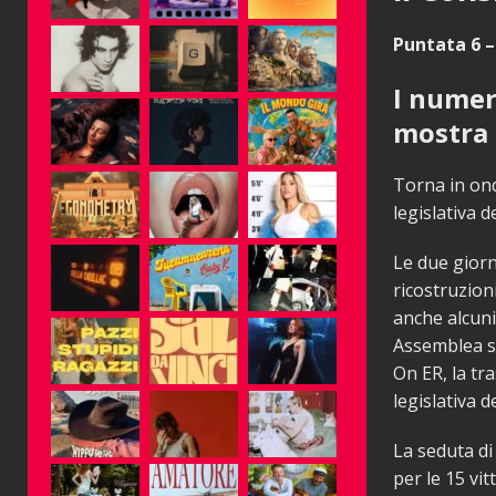
Puntata 6 –
I numeri
mostra 
Torna in ond
legislativa 
Le due giorn
ricostruzioni
anche alcuni
Assemblea su
On ER, la tr
legislativa 
La seduta di
per le 15 vit