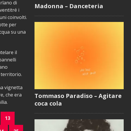
rlano di
Madonna – Danceteria
ventitré i
ni coinvolti.
otte per
acqua su una
telare il
annelli
dano
territorio.
na vignetta
re, che era
Tommaso Paradiso – Agitare
lia.
coca cola
13