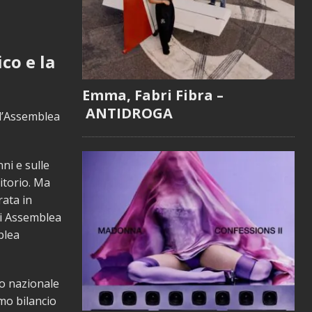
co e la
Emma, Fabri Fibra –
ANTIDROGA
ll’Assemblea
ni e sulle
ritorio. Ma
rata in
di Assemblea
blea
to nazionale
imo bilancio