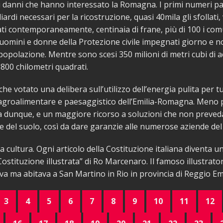
 danni che hanno interessato la Romagna. I primi numeri pa
ardi necessari per la ricostruzione, quasi 40mila gli sfollati, 
ti contemporaneamente, centinaia di frane, più di 100 i comu
uomini e donne della Protezione civile impegnati giorno e n
 popolazione. Mentre sono scesi 350 milioni di metri cubi di 
 800 chilometri quadrati.
he votato una delibera sull’utilizzo dell’energia pulita per tu
agroalimentare e paesaggistico dell’Emilia-Romagna. Meno p
ra dunque, e un maggiore ricorso a soluzioni che non preve
e del suolo, così da dare garanzie alle numerose aziende del 
a cultura. Ogni articolo della Costituzione italiana diventa u
Costituzione illustrata” di Ro Marcenaro. Il famoso illustrato
a ma abitava a San Martino in Rio in provincia di Reggio Emi
3
4
5
6
7
8
9
10
11
12