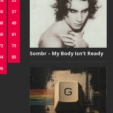
24
25
36
37
48
49
60
61
72
73
Sombr – My Body Isn’t Ready
84
85
96