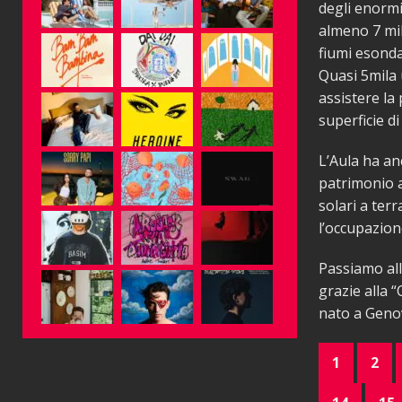
degli enormi
almeno 7 mili
fiumi esonda
Quasi 5mila 
assistere la
superficie di
L’Aula ha anc
patrimonio 
solari a ter
l’occupazion
Passiamo all
grazie alla “
nato a Genov
1
2