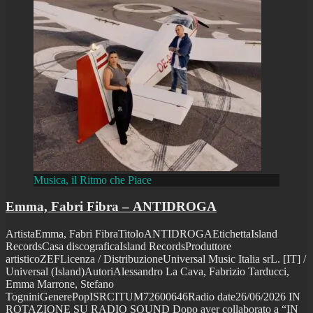
Musica, il Ritmo che Piace
Emma, Fabri Fibra – ANTIDROGA
ArtistaEmma, Fabri FibraTitoloANTIDROGAEtichettaIsland
RecordsCasa discograficaIsland RecordsProduttore
artisticoZEFLicenza / DistribuzioneUniversal Music Italia srL. [IT] /
Universal (Island)AutoriAlessandro La Cava, Fabrizio Tarducci,
Emma Marrone, Stefano
TogniniGenerePopISRCITUM72600646Radio date26/06/2026 IN
ROTAZIONE SU RADIO SOUND Dopo aver collaborato a “IN