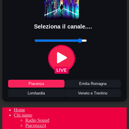
Seleziona il canale....
Piacenza
Emilia Romagna
Lombardia
Veneto e Trentino
Home
Chi siamo
Radio Sound
Piacenza24