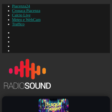
Piacenza24
Cronaca Piacenza
Calcio Live
Meteo e WebCam
Traffico
FB
Instagram
YouTube
FB
Piacenza24