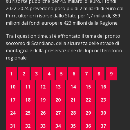
su risorse pubbliche per 4,5 miliardi di euro. I fondi
2022-2024 prevedono poco più di 2 miliardi di euro dal
Pnrr, ulteriori risorse dallo Stato per 1,7 miliardi, 359
milioni dai fondi europei e 423 milioni dalla Regione.
Tra i question time, si è affrontato il tema del pronto
soccorso di Scandiano, della sicurezza delle strade di
montagna e della preservazione dei lupi nel territorio
regionale.
1
2
3
4
5
6
7
8
9
10
11
12
13
14
15
16
17
18
19
20
21
22
23
24
25
26
27
28
29
30
31
32
33
34
35
36
37