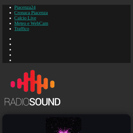
Piacenza24
Cronaca Piacenza
Calcio Live
Meteo e WebCam
Traffico
FB
Instagram
YouTube
FB
Piacenza24