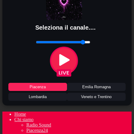
Seleziona il canale....
Piacenza
Emilia Romagna
Lombardia
Veneto e Trentino
Home
Chi siamo
Radio Sound
Piacenza24