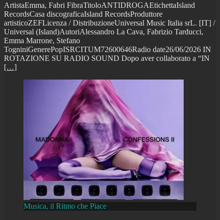
ArtistaEmma, Fabri FibraTitoloANTIDROGAEtichettaIsland
RecordsCasa discograficaIsland RecordsProduttore
artisticoZEFLicenza / DistribuzioneUniversal Music Italia srL. [IT] /
Universal (Island)AutoriAlessandro La Cava, Fabrizio Tarducci,
Emma Marrone, Stefano
TogniniGenerePopISRCITUM72600646Radio date26/06/2026 IN
ROTAZIONE SU RADIO SOUND Dopo aver collaborato a “IN
[…]
Musica, il Ritmo che Piace