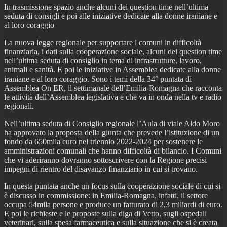
In trasmissione spazio anche alcuni dei question time nell’ultima
seduta di consigli e poi alle iniziative dedicate alla donne iraniane e
al loro coraggio
La nuova legge regionale per supportare i comuni in difficoltà
finanziaria, i dati sulla cooperazione sociale, alcuni dei question time
nell’ultima seduta di consiglio in tema di infrastrutture, lavoro,
animali e sanità. E poi le iniziative in Assemblea dedicate alla donne
iraniane e al loro coraggio. Sono i temi della 34° puntata di
Assemblea On ER, il settimanale dell’Emilia-Romagna che racconta
le attività dell’Assemblea legislativa e che va in onda nella tv e radio
regionali.
Nell’ultima seduta di Consiglio regionale l’Aula di viale Aldo Moro
ha approvato la proposta della giunta che prevede l’istituzione di un
fondo da 650mila euro nel triennio 2022-2024 per sostenere le
amministrazioni comunali che hanno difficoltà di bilancio. I Comuni
che vi aderiranno dovranno sottoscrivere con la Regione precisi
impegni di rientro del disavanzo finanziario in cui si trovano.
In questa puntata anche un focus sulla cooperazione sociale di cui si
è discusso in commissione: in Emilia-Romagna, infatti, il settore
occupa 54mila persone e produce un fatturato di 2,3 miliardi di euro.
E poi le richieste e le proposte sulla diga di Vetto, sugli ospedali
veterinari, sulla spesa farmaceutica e sulla situazione che si è creata