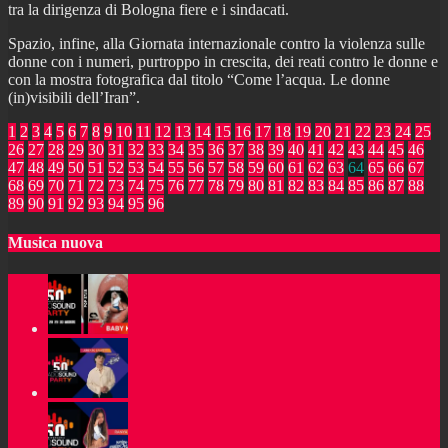
tra la dirigenza di Bologna fiere e i sindacati.
Spazio, infine, alla Giornata internazionale contro la violenza sulle
donne con i numeri, purtroppo in crescita, dei reati contro le donne e
con la mostra fotografica dal titolo “Come l’acqua. Le donne
(in)visibili dell’Iran”.
1
2
3
4
5
6
7
8
9
10
11
12
13
14
15
16
17
18
19
20
21
22
23
24
25
26
27
28
29
30
31
32
33
34
35
36
37
38
39
40
41
42
43
44
45
46
47
48
49
50
51
52
53
54
55
56
57
58
59
60
61
62
63
64
65
66
67
68
69
70
71
72
73
74
75
76
77
78
79
80
81
82
83
84
85
86
87
88
89
90
91
92
93
94
95
96
Musica nuova