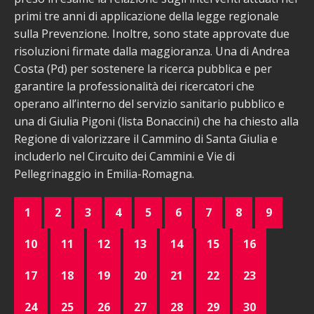
primi tre anni di applicazione della legge regionale
sulla Prevenzione. Inoltre, sono state approvate due
risoluzioni firmate dalla maggioranza. Una di Andrea
Costa (Pd) per sostenere la ricerca pubblica e per
garantire la professionalità dei ricercatori che
operano all’interno del servizio sanitario pubblico e
una di Giulia Pigoni (lista Bonaccini) che ha chiesto alla
Regione di valorizzare il Cammino di Santa Giulia e
includerlo nel Circuito dei Cammini e Vie di
Pellegrinaggio in Emilia-Romagna.
1
2
3
4
5
6
7
8
9
10
11
12
13
14
15
16
17
18
19
20
21
22
23
24
25
26
27
28
29
30