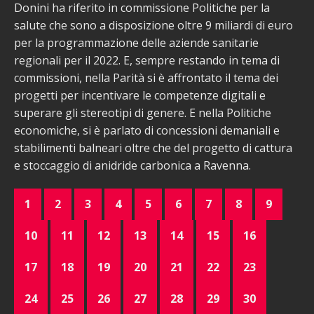
Donini ha riferito in commissione Politiche per la
salute che sono a disposizione oltre 9 miliardi di euro
per la programmazione delle aziende sanitarie
regionali per il 2022. E, sempre restando in tema di
commissioni, nella Parità si è affrontato il tema dei
progetti per incentivare le competenze digitali e
superare gli stereotipi di genere. E nella Politiche
economiche, si è parlato di concessioni demaniali e
stabilimenti balneari oltre che del progetto di cattura
e stoccaggio di anidride carbonica a Ravenna.
1
2
3
4
5
6
7
8
9
10
11
12
13
14
15
16
17
18
19
20
21
22
23
24
25
26
27
28
29
30