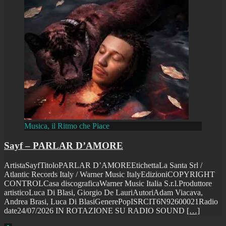
Musica, il Ritmo che Piace
Sayf – PARLAR D’AMORE
ArtistaSayfTitoloPARLAR D’AMOREEtichettaLa Santa Srl /
Atlantic Records Italy / Warner Music ItalyEdizioniCOPYRIGHT
CONTROLCasa discograficaWarner Music Italia S.r.l.Produttore
artisticoLuca Di Blasi, Giorgio De LauriAutoriAdam Viacava,
Andrea Brasi, Luca Di BlasiGenerePopISRCIT6N92600021Radio
date24/07/2026 IN ROTAZIONE SU RADIO SOUND
[…]