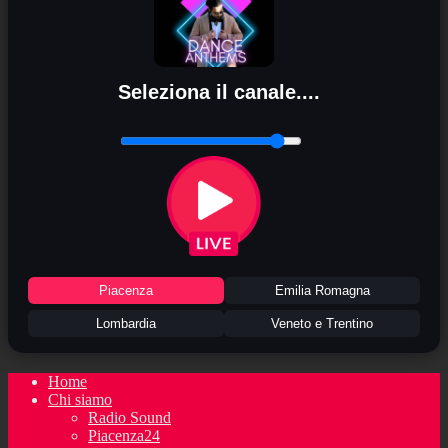
Seleziona il canale....
Piacenza
Emilia Romagna
Lombardia
Veneto e Trentino
Home
Chi siamo
Radio Sound
Piacenza24