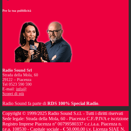
Per la tua pubblicità
Radio Sound Srl
Strada della Mola, 60
29122 – Piacenza
Tel 0523 590 590
E-mail:
info@
Scopri di più
Radio Sound fa parte di
RDS 100% Special Radio
.
Copyright © 1999/2025 Radio Sound S.r.l. - Tutti i diritti riservati
Sede legale: Strada della Mola, 60 - Piacenza C.F./P.IVA e iscrizione
Registro Imprese Piacenza n° 00799580337 c.c.i.a.a. Piacenza n.
r.e.a. 108530 - Capitale sociale - € 50.000,00 i.v. Licenza SIAE N.