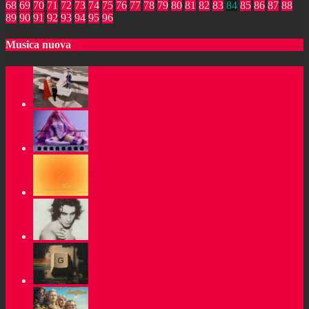
68
69
70
71
72
73
74
75
76
77
78
79
80
81
82
83
84
85
86
87
88
89
90
91
92
93
94
95
96
Musica nuova