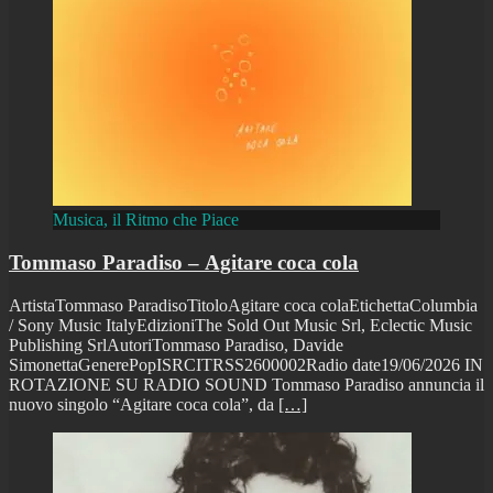
Musica, il Ritmo che Piace
Tommaso Paradiso – Agitare coca cola
ArtistaTommaso ParadisoTitoloAgitare coca colaEtichettaColumbia
/ Sony Music ItalyEdizioniThe Sold Out Music Srl, Eclectic Music
Publishing SrlAutoriTommaso Paradiso, Davide
SimonettaGenerePopISRCITRSS2600002Radio date19/06/2026 IN
ROTAZIONE SU RADIO SOUND Tommaso Paradiso annuncia il
nuovo singolo “Agitare coca cola”, da
[…]