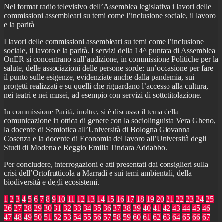
Nel format radio televisivo dell’Assemblea legislativa i lavori delle
commissioni assembleari su temi come l’inclusione sociale, il lavoro
e la parità
I lavori delle commissioni assembleari su temi come l’inclusione
sociale, il lavoro e la parità. I servizi della 14^ puntata di Assemblea
OnER si concentrano sull’audizione, in commissione Politiche per la
salute, delle associazioni delle persone sorde: un’occasione per fare
il punto sulle esigenze, evidenziate anche dalla pandemia, sui
progetti realizzati e su quelli che riguardano l’accesso alla cultura,
nei teatri e nei musei, ad esempio con servizi di sottotitolazione.
In commissione Parità, inoltre, si è discusso il tema della
comunicazione in ottica di genere con la sociolinguista Vera Gheno,
la docente di Semiotica all’Università di Bologna Giovanna
Cosenza e la docente di Economia del lavoro all’Università degli
Studi di Modena e Reggio Emilia Tindara Addabbo.
Per concludere, interrogazioni e atti presentati dai consiglieri sulla
crisi dell’Ortofrutticola a Marradi e sui temi ambientali, della
biodiversità e degli ecosistemi.
1
2
3
4
5
6
7
8
9
10
11
12
13
14
15
16
17
18
19
20
21
22
23
24
25
26
27
28
29
30
31
32
33
34
35
36
37
38
39
40
41
42
43
44
45
46
47
48
49
50
51
52
53
54
55
56
57
58
59
60
61
62
63
64
65
66
67