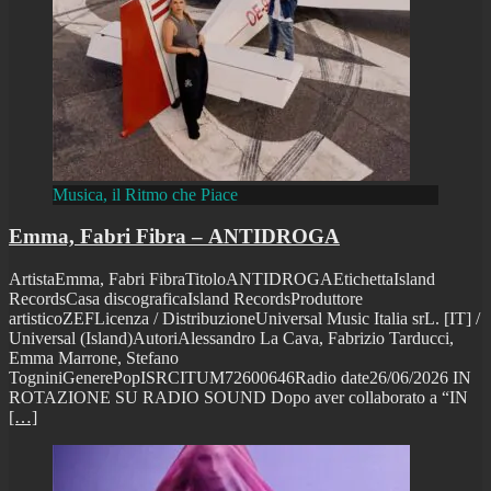
Musica, il Ritmo che Piace
Emma, Fabri Fibra – ANTIDROGA
ArtistaEmma, Fabri FibraTitoloANTIDROGAEtichettaIsland
RecordsCasa discograficaIsland RecordsProduttore
artisticoZEFLicenza / DistribuzioneUniversal Music Italia srL. [IT] /
Universal (Island)AutoriAlessandro La Cava, Fabrizio Tarducci,
Emma Marrone, Stefano
TogniniGenerePopISRCITUM72600646Radio date26/06/2026 IN
ROTAZIONE SU RADIO SOUND Dopo aver collaborato a “IN
[…]