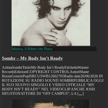
Musica, il Ritmo che Piace
Sombr – My Body Isn’t Ready
ArtistaSombrTitoloMy Body Isn’t ReadyEtichettaWarner
RecordsEdizioniCOPYRIGHT CONTROLAutoriShane
BooseGenerePopISRCUSWB12602705Radio date26/06/2026 IN
ROTAZIONE SU RADIO SOUND SOMBRPUBBLICA OGGI
IL SUO NUOVO SINGOLO E VIDEO UFFICIALE “MY
BODY ISN’T READY” NEL VIDEOCLIP ANCHE JOSH
HEUSTONATTORE DI “OFF CAMPUS”, LA
[…]