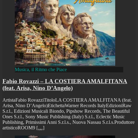
Musica, il Ritmo che Piace
Fabio Rovazzi – LA COSTIERA AMALFITANA
(feat. Arisa, Nino D’Angelo)
ArtistaFabio RovazziTitoloLA COSTIERA AMALFITANA (feat.
Arisa, Nino D’Angelo)EtichettaWarner Records ItalyEdizioniRaw
S.r.l., Edizioni Musicali Biondo, Pipshow Records, The Beautiful
Ones S.r.l., Sony Music Publishing (Italy) S.r.l., Eclectic Music
Publishing, Primissimi Anni S.r.l.s., Nuova Nassau S.r.l.s.Produttore
artisticoROOM9
[…]