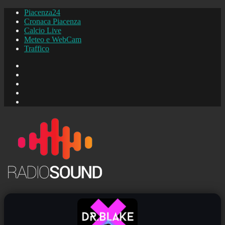
Piacenza24
Cronaca Piacenza
Calcio Live
Meteo e WebCam
Traffico
FB
Instagram
YouTube
FB
Piacenza24