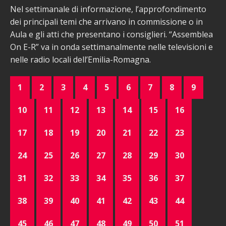
Nel settimanale di informazione, l’approfondimento
dei principali temi che arrivano in commissione o in
Aula e gli atti che presentano i consiglieri. “Assemblea
On E-R” va in onda settimanalmente nelle televisioni e
nelle radio locali dell’Emilia-Romagna.
1
2
3
4
5
6
7
8
9
10
11
12
13
14
15
16
17
18
19
20
21
22
23
24
25
26
27
28
29
30
31
32
33
34
35
36
37
38
39
40
41
42
43
44
45
46
47
48
49
50
51